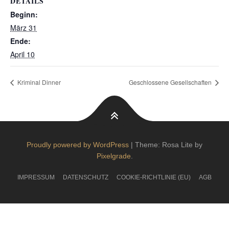
DETAILS
Beginn:
März 31
Ende:
April 10
Kriminal Dinner
Geschlossene Gesellschaften
Proudly powered by WordPress
|
Theme: Rosa Lite by
Pixelgrade
.
IMPRESSUM
DATENSCHUTZ
COOKIE-RICHTLINIE (EU)
AGB