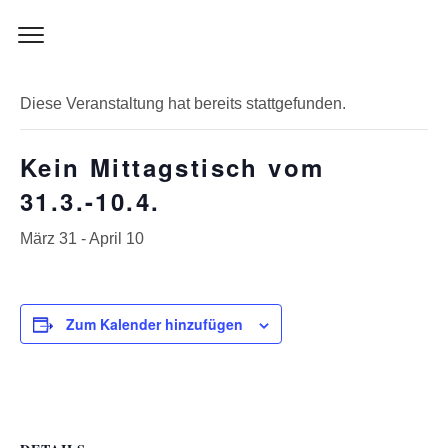
Skip
to
« Alle Veranstaltungen
content
Diese Veranstaltung hat bereits stattgefunden.
Kein Mittagstisch vom
31.3.-10.4.
März 31
-
April 10
Zum Kalender hinzufügen