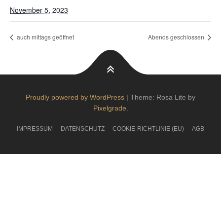
November 5, 2023
auch mittags geöffnet
Abends geschlossen
Proudly powered by WordPress
|
Theme: Rosa Lite by
Pixelgrade
.
IMPRESSUM
DATENSCHUTZ
COOKIE-RICHTLINIE (EU)
AGB